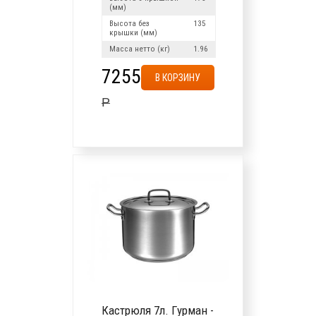
(мм)
Высота без
135
крышки (мм)
Масса нетто (кг)
1.96
7255
В КОРЗИНУ
Р
Кастрюля 7л. Гурман -