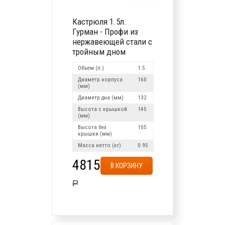
Кастрюля 1.5л.
Гурман - Профи из
нержавеющей стали с
тройным дном
Объем (л.)
1.5
Диаметр корпуса
160
(мм)
Диаметр дна (мм)
132
Высота с крышкой
145
(мм)
Высота без
105
крышки (мм)
Масса нетто (кг)
0.95
4815
В КОРЗИНУ
Р